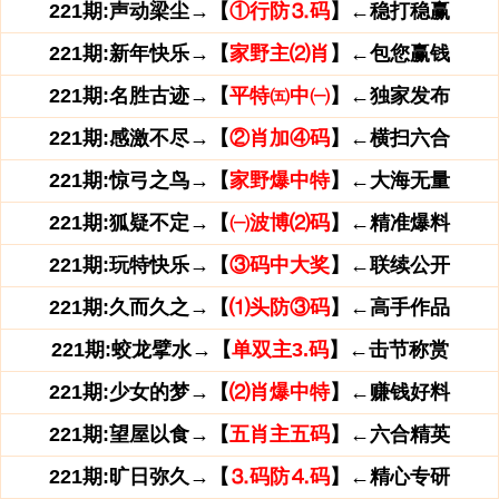
221期:声动梁尘→【
①行防⒊码
】←稳打稳赢
221期:新年快乐→【
家野主⑵肖
】←包您赢钱
221期:名胜古迹→【
平特㈤中㈠
】←独家发布
221期:感激不尽→【
②肖加④码
】←横扫六合
221期:惊弓之鸟→【
家野爆中特
】←大海无量
221期:狐疑不定→【
㈠波博⑵码
】←精准爆料
221期:玩特快乐→【
③码中大奖
】←联续公开
221期:久而久之→【
⑴头防③码
】←高手作品
221期:蛟龙擘水→【
单双主3.码
】←击节称赏
221期:少女的梦→【
⑵肖爆中特
】←赚钱好料
221期:望屋以食→【
五肖主五码
】←六合精英
221期:旷日弥久→【
⒊码防⒋码
】←精心专研