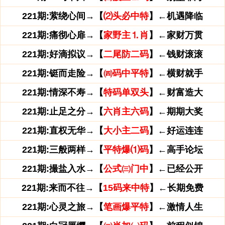
221期:萦绕心间→【
⑵头必中特
】←机遇降临
221期:痛彻心扉→【
家野主⒈肖
】←家财万贯
221期:好滴拟议→【
二尾防二码
】←钱财滚滚
221期:铤而走险→【
㈣码中平特
】←横财就手
221期:情深不寿→【
特码单双头
】←财富造大
221期:止足之分→【
六肖主六码
】←期期大奖
221期:直权无华→【
大小主二码
】←好运连连
221期:三般两样→【
平特爆⑴码
】←高手论坛
221期:撮盐入水→【
公式㈢门中
】←已经公开
221期:来而不往→【
15码来中特
】←长期免费
221期:心灵之旅→【
笔画爆平特
】←激情人生