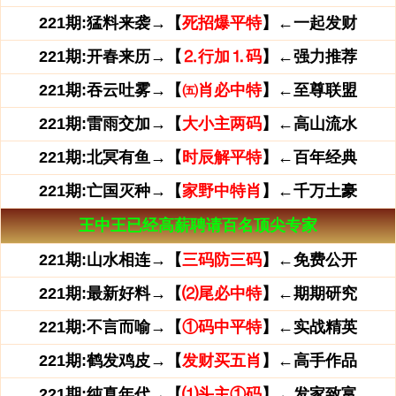
221期:猛料来袭→【
死招爆平特
】←一起发财
221期:开春来历→【
⒉行加⒈码
】←强力推荐
221期:吞云吐雾→【
㈤肖必中特
】←至尊联盟
221期:雷雨交加→【
大小主两码
】←高山流水
221期:北冥有鱼→【
时辰解平特
】←百年经典
221期:亡国灭种→【
家野中特肖
】←千万土豪
王中王
已经高薪聘请百名顶尖专家
221期:山水相连→【
三码防三码
】←免费公开
221期:最新好料→【
⑵尾必中特
】←期期研究
221期:不言而喻→【
①码中平特
】←实战精英
221期:鹤发鸡皮→【
发财买五肖
】←高手作品
221期:纯真年代→【
⑴头主①码
】←发家致富