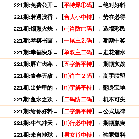
221期:免费公开→【
平特爆①码
】←绝对好料
221期:若遇浅香→【
合大小中特
】←势在必得
221期:烟熏火烧→【
㈠肖防㈢码
】←造福彩民
221期:琴棋书画→【
一尾主⒉码
】←期期中奖
221期:幸福快乐→【
单双主二码
】←走花溜水
221期:唇亡齿寒→【
五字解平特
】←期期实战
221期:青春无敌→【
⑴肖主２码
】←高手联盟
221期:出护甲的→【
⑴字解平特
】←翻身宝地
221期:鱼水之欢→【
二码防二码
】←机不可失
221期:给你好料→【
二字解平特
】←公式规律
221期:牛气冲天→【
⑴行必中特
】←期期赢爽
221期:来自地球→【
男女肖中特
】←独家爆料