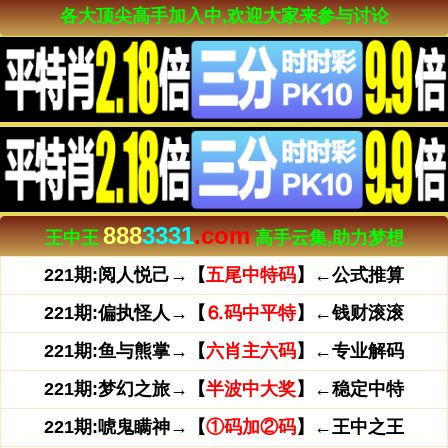
各大顶尖高手加入中,欢迎大家来参与讨论
888
3331
.com
王中王
高手云集,助力梦想
221期:阅人悦己→【
五尾中特码
】←公式推算
221期:偏执怪人→【
⒍码中平特
】←钱财滚滚
221期:鱼与熊掌→【
六肖主六码
】←专业解码
221期:梦幻之旅→【
半波中大奖
】←稳定中特
221期:唬鬼瞒神→【
①码加②码
】←王中之王