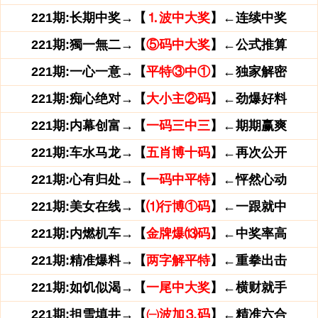
221期:长期中奖→【
⒈波中大奖
】←连续中奖
221期:獨一無二→【
⑤码中大奖
】←公式推算
221期:一心一意→【
平特③中①
】←独家解密
221期:痴心绝对→【
大小主②码
】←劲爆好料
221期:内幕创富→【
一码三中三
】←期期赢爽
221期:车水马龙→【
五肖博十码
】←再次公开
221期:心有归处→【
一码中平特
】←怦然心动
221期:美女在线→【
⑴行博①码
】←一跟就中
221期:内燃机车→【
金牌爆⒀码
】←中奖率高
221期:精准爆料→【
两字解平特
】←重拳出击
221期:如饥似渴→【
一尾中大奖
】←横财就手
221期:担雪填井→【
㈠波加⒊码
】←精准六合