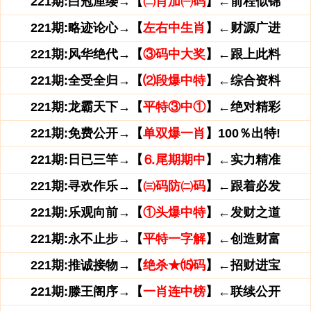
221期:白冠厘缨→【
㈡肖加㈠码
】←前程似锦
221期:略迹论心→【
左右中生肖
】←财源广进
221期:风华绝代→【
③码中大奖
】←跟上此料
221期:全受全归→【
⑵段爆中特
】←综合资料
221期:龙霸天下→【
平特③中①
】←绝对精彩
221期:免费公开→【
单双爆一肖
】100％出特!
221期:日已三竿→【
⒍尾期期中
】←实力精准
221期:寻欢作乐→【
㈢码防㈡码
】←跟着必发
221期:乐观向前→【
①头爆中特
】←发财之道
221期:永不止步→【
平特一字解
】←创造财富
221期:推诚接物→【
绝杀★⒂码
】←招财进宝
221期:滕王阁序→【
一肖连中榜
】←联续公开