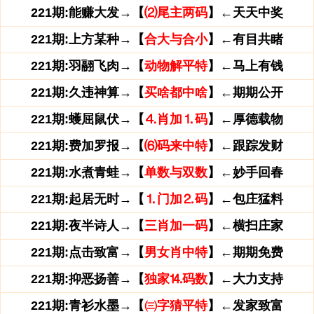
221期:能赚大发→【
⑵尾主两码
】←天天中奖
221期:上方某种→【
合大与合小
】←有目共睹
221期:羽翮飞肉→【
动物解平特
】←马上有钱
221期:久违神算→【
买啥都中啥
】←期期公开
221期:蠖屈鼠伏→【
⒋肖加⒈码
】←厚德载物
221期:费加罗报→【
⑹码来中特
】←跟踪发财
221期:水煮青蛙→【
单数与双数
】←妙手回春
221期:起居无时→【
⒈门加⒉码
】←包庄猛料
221期:夜半诗人→【
三肖加一码
】←横扫庄家
221期:点击致富→【
男女肖中特
】←期期免费
221期:抑恶扬善→【
独家⒕码数
】←大力支持
221期:青衫水墨→【
㈢字猜平特
】←发家致富