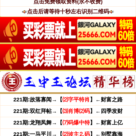
点击免费领取资料(永不收费)
点击后请等待十秒左右识别二维码
221期:故落寡闻→【
⑵字平特肖
】←财富之路
221期:双红拜帖→【
⑶肖博⑵码
】←四季发财
221期:龙翔凤舞→【
⑺码爆中特
】←财富上亿
221期:一马平川→【
⑵波主⒉码
】←别墅靠海