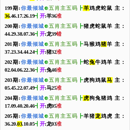
199期:
你最倾城
⊕
五肖主五码
┣
羊
鸡虎蛇鼠 主：
36
.46.17.26.19
┫
开
:羊36
准
200期:
你最倾城
⊕
五肖主五码
┣
猪虎蛇鼠羊 主：
44.29.38.07.36
┫
开
:龙39
错
201期:
你最倾城
⊕
五肖主五码
┣
马猴鸡
猪
羊 主：
37.23.34.44.24
┫
开
:猪32
准
202期:
你最倾城
⊕
五肖主五码
┣
蛇
兔
牛鸡羊 主：
02.04.06.22.36
┫
开
:兔40
准
203期:
你最倾城
⊕
五肖主五码
┣
虎狗鸡鼠
马
主：
05.45.22.07.49
┫
开
:马25
准
204期:
你最倾城
⊕
五肖主五码
┣
虎
狗兔猪鸡 主：
17.09.40.20.46
┫
开
:虎05
准
205期:
你最倾城
⊕
五肖主五码
┣
羊猪
龙
鸡虎 主：
36.20.
03
.10.05
┫
开
:龙03
准