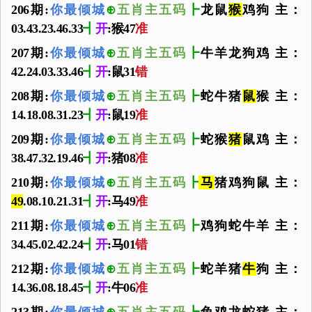
206期:
你最倾城
⊕
五肖主五码
┣
龙鼠
猴
鸡狗 主：
03.43.23.46.33
┫
开
:猴47
准
207期:
你最倾城
⊕
五肖主五码
┣
牛羊龙狗鸡 主：
42.24.03.33.46
┫
开
:鼠31
错
208期:
你最倾城
⊕
五肖主五码
┣
蛇牛猪
鼠
猴 主：
14.18.08.31.23
┫
开
:鼠19
准
209期:
你最倾城
⊕
五肖主五码
┣
蛇猴
猪
鼠鸡 主：
38.47.32.19.46
┫
开
:猪08
准
210期:
你最倾城
⊕
五肖主五码
┣
马
猪鸡狗鼠 主：
49
.08.10.21.31
┫
开
:马49
准
211期:
你最倾城
⊕
五肖主五码
┣
鸡狗蛇牛羊 主：
34.45.02.42.24
┫
开
:马01
错
212期:
你最倾城
⊕
五肖主五码
┣
蛇羊猪
牛
狗 主：
14.36.08.18.45
┫
开
:牛06
准
213期:
你最倾城
⊕
五肖主五码
┣
兔鸡龙蛇猪 主：