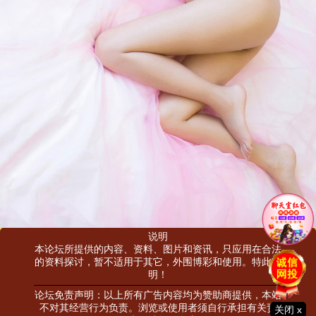
说明
本论坛所提供的内容、资料、图片和资讯，只应用在合法
的资料探讨，暂不适用于其它，外围博彩和使用。特此声
明！
论坛免责声明：以上所有广告内容均为赞助商提供，本站
不对其经营行为负责。浏览或使用者须自行承担有关责
关闭 x