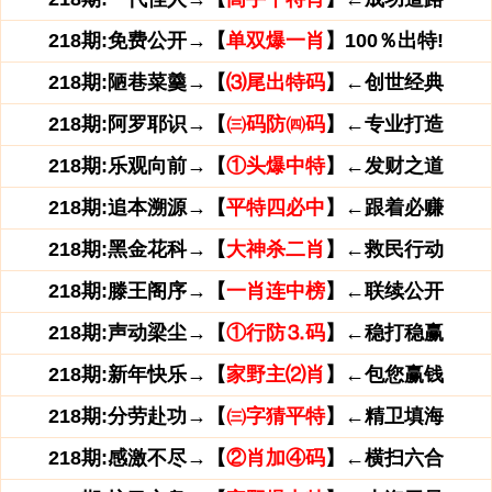
218期:免费公开→【
单双爆一肖
】100％出特!
218期:陋巷菜羹→【
⑶尾出特码
】←创世经典
218期:阿罗耶识→【
㈢码防㈣码
】←专业打造
218期:乐观向前→【
①头爆中特
】←发财之道
218期:追本溯源→【
平特四必中
】←跟着必赚
218期:黑金花科→【
大神杀二肖
】←救民行动
218期:滕王阁序→【
一肖连中榜
】←联续公开
218期:声动梁尘→【
①行防⒊码
】←稳打稳赢
218期:新年快乐→【
家野主⑵肖
】←包您赢钱
218期:分劳赴功→【
㈢字猜平特
】←精卫填海
218期:感激不尽→【
②肖加④码
】←横扫六合