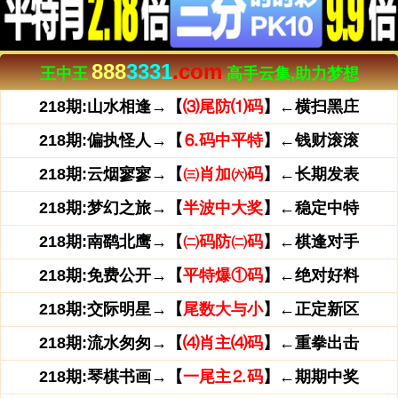
888
3331
.com
王中王
高手云集,助力梦想
218期:山水相逢→【
⑶尾防⑴码
】←横扫黑庄
218期:偏执怪人→【
⒍码中平特
】←钱财滚滚
218期:云烟寥寥→【
㈢肖加㈥码
】←长期发表
218期:梦幻之旅→【
半波中大奖
】←稳定中特
218期:南鹞北鹰→【
㈡码防㈡码
】←棋逢对手
218期:免费公开→【
平特爆①码
】←绝对好料
218期:交际明星→【
尾数大与小
】←正定新区
218期:流水匆匆→【
⑷肖主⑷码
】←重拳出击
218期:琴棋书画→【
一尾主⒉码
】←期期中奖