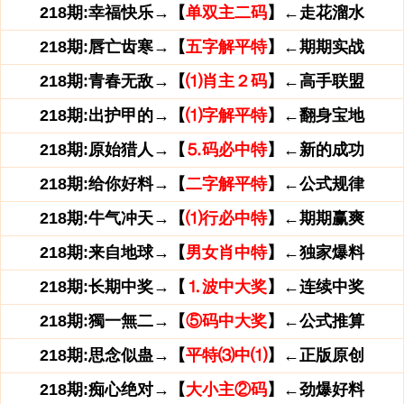
218期:幸福快乐→【
单双主二码
】←走花溜水
218期:唇亡齿寒→【
五字解平特
】←期期实战
218期:青春无敌→【
⑴肖主２码
】←高手联盟
218期:出护甲的→【
⑴字解平特
】←翻身宝地
218期:原始猎人→【
⒌码必中特
】←新的成功
218期:给你好料→【
二字解平特
】←公式规律
218期:牛气冲天→【
⑴行必中特
】←期期赢爽
218期:来自地球→【
男女肖中特
】←独家爆料
218期:长期中奖→【
⒈波中大奖
】←连续中奖
218期:獨一無二→【
⑤码中大奖
】←公式推算
218期:思念似蛊→【
平特⑶中⑴
】←正版原创
218期:痴心绝对→【
大小主②码
】←劲爆好料