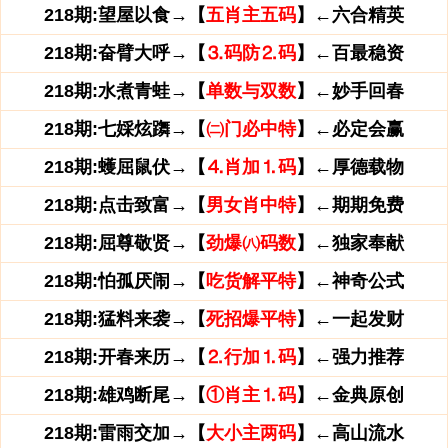
218期:望屋以食→【
五肖主五码
】←六合精英
218期:奋臂大呼→【
⒊码防⒉码
】←百最稳资
218期:水煮青蛙→【
单数与双数
】←妙手回春
218期:七婇炫躌→【
㈡门必中特
】←必定会赢
218期:蠖屈鼠伏→【
⒋肖加⒈码
】←厚德载物
218期:点击致富→【
男女肖中特
】←期期免费
218期:屈尊敬贤→【
劲爆㈧码数
】←独家奉献
218期:怕孤厌闹→【
吃货解平特
】←神奇公式
218期:猛料来袭→【
死招爆平特
】←一起发财
218期:开春来历→【
⒉行加⒈码
】←强力推荐
218期:雄鸡断尾→【
①肖主⒈码
】←金典原创
218期:雷雨交加→【
大小主两码
】←高山流水