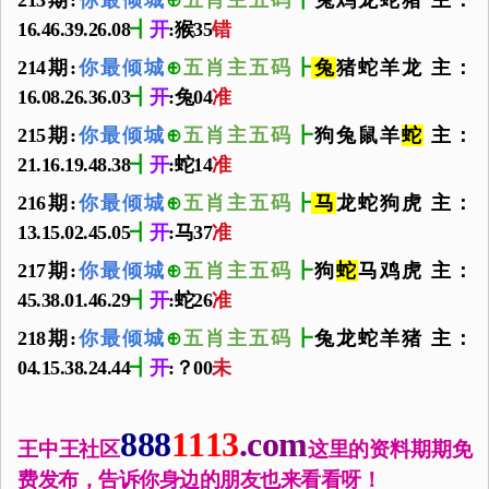
16.46.39.26.08
┫
开
:猴35
错
214期:
你最倾城
⊕
五肖主五码
┣
兔
猪蛇羊龙 主：
16.08.26.36.03
┫
开
:兔04
准
215期:
你最倾城
⊕
五肖主五码
┣
狗兔鼠羊
蛇
主：
21.16.19.48.38
┫
开
:蛇14
准
216期:
你最倾城
⊕
五肖主五码
┣
马
龙蛇狗虎 主：
13.15.02.45.05
┫
开
:马37
准
217期:
你最倾城
⊕
五肖主五码
┣
狗
蛇
马鸡虎 主：
45.38.01.46.29
┫
开
:蛇26
准
218期:
你最倾城
⊕
五肖主五码
┣
兔龙蛇羊猪 主：
04.15.38.24.44
┫
开
:？00
未
888
1113
.com
王中王社区
这里的资料期期免
费发布，告诉你身边的朋友也来看看呀！