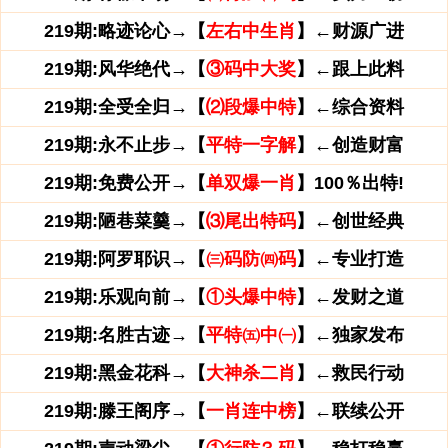
219期:略迹论心→【
左右中生肖
】←财源广进
219期:风华绝代→【
③码中大奖
】←跟上此料
219期:全受全归→【
⑵段爆中特
】←综合资料
219期:永不止步→【
平特一字解
】←创造财富
219期:免费公开→【
单双爆一肖
】100％出特!
219期:陋巷菜羹→【
⑶尾出特码
】←创世经典
219期:阿罗耶识→【
㈢码防㈣码
】←专业打造
219期:乐观向前→【
①头爆中特
】←发财之道
219期:名胜古迹→【
平特㈤中㈠
】←独家发布
219期:黑金花科→【
大神杀二肖
】←救民行动
219期:滕王阁序→【
一肖连中榜
】←联续公开