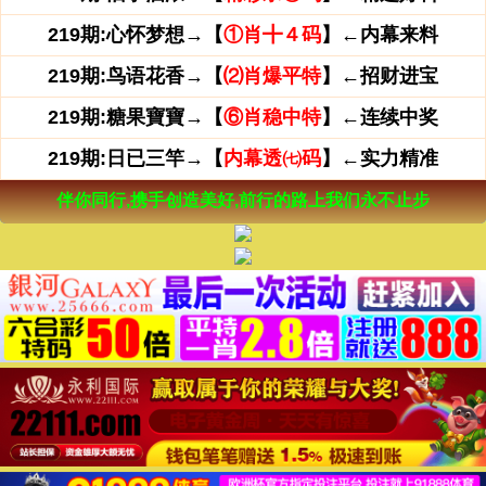
219期:心怀梦想→【
①肖╋４码
】←内幕来料
219期:鸟语花香→【
⑵肖爆平特
】←招财进宝
219期:糖果寶寶→【
⑥肖稳中特
】←连续中奖
219期:日已三竿→【
内幕透㈦码
】←实力精准
伴你同行,携手创造美好,前行的路上我们永不止步