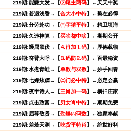
219期:能赚大发→【
⑵尾主两码
】←天天中奖
219期:若遇浅香→【
合大小中特
】←势在必得
219期:分劳赴功→【
㈢字猜平特
】←精卫填海
219期:久违神算→【
买啥都中啥
】←期期公开
219期:蠖屈鼠伏→【
⒋肖加⒈码
】←厚德载物
219期:奋臂大呼→【
⒊码防⒉码
】←百最稳资
219期:水煮青蛙→【
单数与双数
】←妙手回春
219期:七婇炫躌→【
㈡门必中特
】←必定会赢
219期:夜半诗人→【
三肖加一码
】←横扫庄家
219期:点击致富→【
男女肖中特
】←期期免费
219期:屈尊敬贤→【
劲爆㈧码数
】←独家奉献
219期:差若天渊→【
吃货平特肖
】←绝世好料