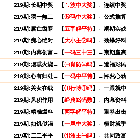
219期:长期中奖→【
⒈波中大奖
】←连续中奖
219期:獨一無二→【
⑤码中大奖
】←公式推算
219期:唇亡齿寒→【
五字解平特
】←期期实战
219期:痴心绝对→【
大小主②码
】←劲爆好料
219期:内幕创富→【
一码三中三
】←期期赢爽
219期:烟熏火烧→【
㈠肖防㈢码
】←造福彩民
219期:心有归处→【
一码中平特
】←怦然心动
219期:美女在线→【
⑴行博①码
】←一跟就中
219期:风积作用→【
经典⒀码数
】←内幕资料
219期:精准爆料→【
两字解平特
】←重拳出击
219期:如饥似渴→【
一尾中大奖
】←横财就手
219期:二二乎乎→【
⑴波主㈠码
】←共同致富