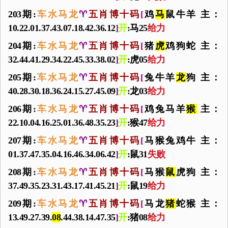
203期:
车水马龙
♈
五肖博十码
[
鸡
马
鼠牛羊 主：
10.22.01.37.43.07.18.42.36.12
]
开
:马25
给力
204期:
车水马龙
♈
五肖博十码
[
猪
虎
鸡狗蛇 主：
32.44.41.29.34.22.45.33.38.02
]
开
:虎05
给力
205期:
车水马龙
♈
五肖博十码
[
兔牛羊
龙
狗 主：
40.28.30.18.36.24.15.27.45.09
]
开
:龙03
给力
206期:
车水马龙
♈
五肖博十码
[
鸡兔马羊
猴
主：
22.10.04.16.25.01.36.48.35.23
]
开
:猴47
给力
207期:
车水马龙
♈
五肖博十码
[
马猴兔鸡牛 主：
01.37.47.35.04.16.46.34.06.42
]
开
:鼠31
失败
208期:
车水马龙
♈
五肖博十码
[
马猴
鼠
虎狗 主：
37.49.35.23.31.43.17.41.45.21
]
开
:鼠19
给力
209期:
车水马龙
♈
五肖博十码
[
马龙
猪
蛇猴 主：
13.49.27.39.
08
.44.38.14.47.35
]
开
:猪08
给力