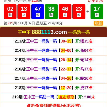
888
111
3
.com
王中王
一码防一码
213期:
王中王
一码防一码
【
38+
35
】
开:
猴35
准
214期:
王中王
一码防一码
【
04
+06
】
开:
兔04
准
215期:
王中王
一码防一码
【
26+
14
】
开:
蛇14
准
216期:
王中王
一码防一码
【
22+
37
】
开:
马37
准
217期:
王中王
一码防一码
【
04+
26
】
开:
蛇26
准
218期:
王中王
一码防一码
【
17
+20
】
开:
虎17
准
219期:
王中王
一码防一码
【
点击领取
】
开:
？00
未
点击免费领取资料(永不收费)