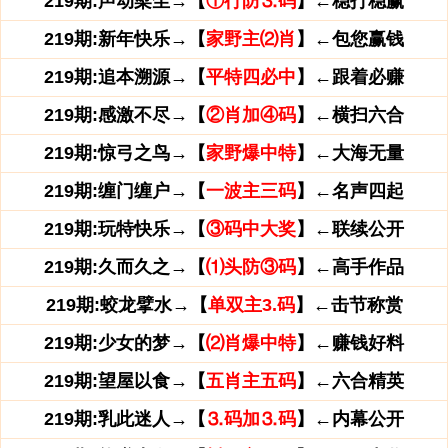
219期:声动梁尘→【
①行防⒊码
】←稳打稳赢
219期:新年快乐→【
家野主⑵肖
】←包您赢钱
219期:追本溯源→【
平特四必中
】←跟着必赚
219期:感激不尽→【
②肖加④码
】←横扫六合
219期:惊弓之鸟→【
家野爆中特
】←大海无量
219期:缠门缠户→【
一波主三码
】←名声四起
219期:玩特快乐→【
③码中大奖
】←联续公开
219期:久而久之→【
⑴头防③码
】←高手作品
219期:蛟龙擘水→【
单双主3.码
】←击节称赏
219期:少女的梦→【
⑵肖爆中特
】←赚钱好料
219期:望屋以食→【
五肖主五码
】←六合精英
219期:乳此迷人→【
⒊码加⒊码
】←内幕公开