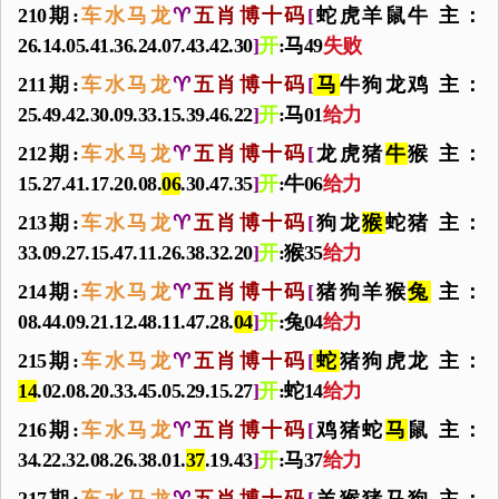
210期:
车水马龙
♈
五肖博十码
[
蛇虎羊鼠牛 主：
26.14.05.41.36.24.07.43.42.30
]
开
:马49
失败
211期:
车水马龙
♈
五肖博十码
[
马
牛狗龙鸡 主：
25.49.42.30.09.33.15.39.46.22
]
开
:马01
给力
212期:
车水马龙
♈
五肖博十码
[
龙虎猪
牛
猴 主：
15.27.41.17.20.08.
06
.30.47.35
]
开
:牛06
给力
213期:
车水马龙
♈
五肖博十码
[
狗龙
猴
蛇猪 主：
33.09.27.15.47.11.26.38.32.20
]
开
:猴35
给力
214期:
车水马龙
♈
五肖博十码
[
猪狗羊猴
兔
主：
08.44.09.21.12.48.11.47.28.
04
]
开
:兔04
给力
215期:
车水马龙
♈
五肖博十码
[
蛇
猪狗虎龙 主：
14
.02.08.20.33.45.05.29.15.27
]
开
:蛇14
给力
216期:
车水马龙
♈
五肖博十码
[
鸡猪蛇
马
鼠 主：
34.22.32.08.26.38.01.
37
.19.43
]
开
:马37
给力
217期:
车水马龙
♈
五肖博十码
[
羊猴猪马狗 主：