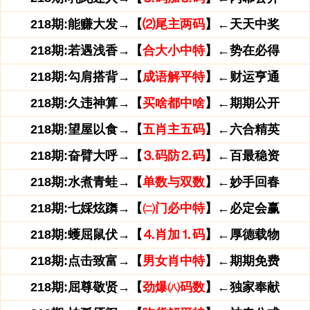
218期:能赚大发→【
⑵尾主两码
】←天天中奖
218期:若遇浅香→【
合大小中特
】←势在必得
218期:勾肩搭背→【
成语解平特
】←财运亨通
218期:久违神算→【
买啥都中啥
】←期期公开
218期:望屋以食→【
五肖主五码
】←六合精英
218期:奋臂大呼→【
⒊码防⒉码
】←百最稳资
218期:水煮青蛙→【
单数与双数
】←妙手回春
218期:七婇炫躌→【
㈡门必中特
】←必定会赢
218期:蠖屈鼠伏→【
⒋肖加⒈码
】←厚德载物
218期:点击致富→【
男女肖中特
】←期期免费
218期:屈尊敬贤→【
劲爆㈧码数
】←独家奉献