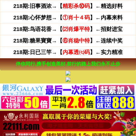
218期:旧事酒浓→【
精彩杀⑩码
】←精选好料
218期:心怀梦想→【
①肖╋４码
】←内幕来料
218期:鸟语花香→【
⑵肖爆平特
】←招财进宝
218期:糖果寶寶→【
⑥肖稳中特
】←连续中奖
218期:日已三竿→【
内幕透㈦码
】←实力精准
伴你同行,携手创造美好,前行的路上我们永不止步