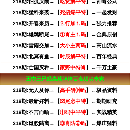
218期:怕孤厌闹→【
吃货解平特
】←神奇公式
218期:猛料来袭→【
死招爆平特
】←一起发财
218期:开春来历→【
⒉行加⒈码
】←强力推荐
218期:雄鸡断尾→【
①肖主⒈码
】←金典原创
218期:雷雨交加→【
大小主两码
】←高山流水
218期:北冥有鱼→【
时辰解平特
】←百年经典
218期:亡国灭种→【
家野中特肖
】←千万土豪
王中王
已经高薪聘请百名顶尖专家
218期:无人及你→【
高手研⒁码
】←极品资料
218期:最新好料→【
⑵尾必中特
】←期期研究
218期:不言而喻→【
①码中平特
】←实战精英
218期:斑驳陆离→【
③肖防②码
】←爆庄猛料