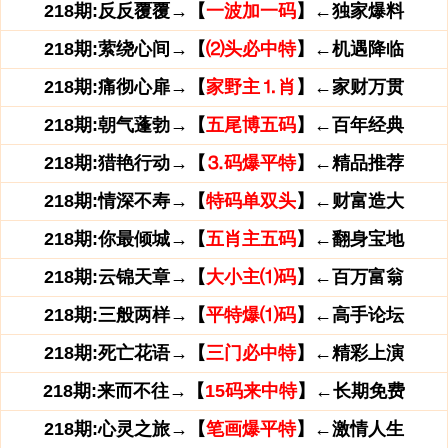
218期:反反覆覆→【
一波加一码
】←独家爆料
218期:萦绕心间→【
⑵头必中特
】←机遇降临
218期:痛彻心扉→【
家野主⒈肖
】←家财万贯
218期:朝气蓬勃→【
五尾博五码
】←百年经典
218期:猎艳行动→【
⒊码爆平特
】←精品推荐
218期:情深不寿→【
特码单双头
】←财富造大
218期:你最倾城→【
五肖主五码
】←翻身宝地
218期:云锦天章→【
大小主⑴码
】←百万富翁
218期:三般两样→【
平特爆⑴码
】←高手论坛
218期:死亡花语→【
三门必中特
】←精彩上演
218期:来而不往→【
15码来中特
】←长期免费
218期:心灵之旅→【
笔画爆平特
】←激情人生