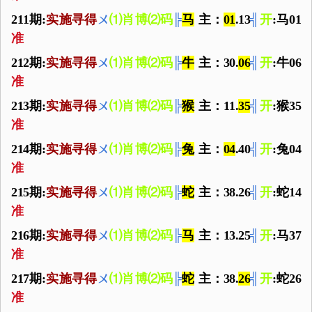
211期:
实施寻得
ㄨ
⑴肖博⑵码
╠
马
主：
01
.13
╣
开
:马01
准
212期:
实施寻得
ㄨ
⑴肖博⑵码
╠
牛
主：30.
06
╣
开
:牛06
准
213期:
实施寻得
ㄨ
⑴肖博⑵码
╠
猴
主：11.
35
╣
开
:猴35
准
214期:
实施寻得
ㄨ
⑴肖博⑵码
╠
兔
主：
04
.40
╣
开
:兔04
准
215期:
实施寻得
ㄨ
⑴肖博⑵码
╠
蛇
主：38.26
╣
开
:蛇14
准
216期:
实施寻得
ㄨ
⑴肖博⑵码
╠
马
主：13.25
╣
开
:马37
准
217期:
实施寻得
ㄨ
⑴肖博⑵码
╠
蛇
主：38.
26
╣
开
:蛇26
准