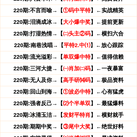
220期:不言而喻→【
①码中平特
】←实战精英
220期:泪滴成冰→【
大小爆中奖
】←提前更新
220期:打湿热情→【
㈡头主②码
】←横扫六合
220期:南巷浅唱→【
平特2.中⑴
】←放心跟踪
220期:流光溢彩→【
单双爆中特
】←值得信赖
220期:三河大捷→【
㈠肖加㈡码
】←一夜暴富
220期:无人及你→【
高手研⒁码
】←极品资料
220期:回山到海→【
①波必中特
】←心有猛虎
220期:强者反己→【
⑵个半单双
】←最猛爆料
220期:冰清玉洁→【
发财平特肖
】←横财就手
220期:期期中奖→【
③尾中大奖
】←绝世好料