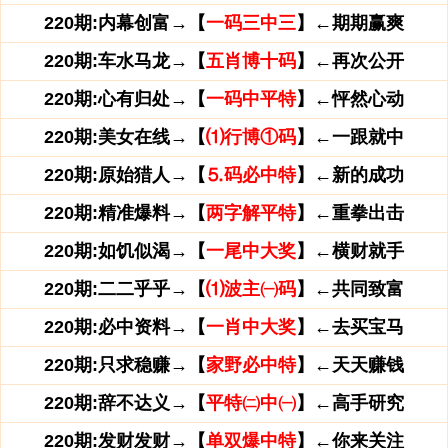
220期:内幕创富→【
一码三中三
】←期期赢爽
220期:车水马龙→【
五肖博十码
】←再次公开
220期:心有归处→【
一码中平特
】←怦然心动
220期:美女在线→【
⑴行博①码
】←一跟就中
220期:原始猎人→【
⒌码必中特
】←新的成功
220期:精准爆料→【
两字解平特
】←重拳出击
220期:如饥似渴→【
一尾中大奖
】←横财就手
220期:二二乎乎→【
⑴波主㈠码
】←共同致富
220期:必中资料→【
一肖中大奖
】←去买宝马
220期:只求稳赚→【
家野必中特
】←天天赚钱
220期:辞不达义→【
平特㈡中㈠
】←高手研究
220期:发财发财→【
单双爆中特
】←你来关注