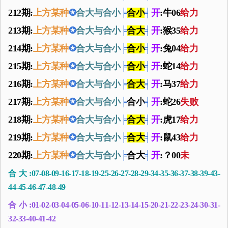
212期:
上方某种
✪
合大与合小
╞
合小
╡
开
:牛06
给力
213期:
上方某种
✪
合大与合小
╞
合大
╡
开
:猴35
给力
214期:
上方某种
✪
合大与合小
╞
合小
╡
开
:兔04
给力
215期:
上方某种
✪
合大与合小
╞
合小
╡
开
:蛇14
给力
216期:
上方某种
✪
合大与合小
╞
合大
╡
开
:马37
给力
217期:
上方某种
✪
合大与合小
╞
合小
╡
开
:蛇26
失败
218期:
上方某种
✪
合大与合小
╞
合大
╡
开
:虎17
给力
219期:
上方某种
✪
合大与合小
╞
合大
╡
开
:鼠43
给力
220期:
上方某种
✪
合大与合小
╞
合大
╡
开
:？00
未
合大:07-08-09-16-17-18-19-25-26-27-28-29-34-35-36-37-38-39-43-
44-45-46-47-48-49
合小:01-02-03-04-05-06-10-11-12-13-14-15-20-21-22-23-24-30-31-
32-33-40-41-42