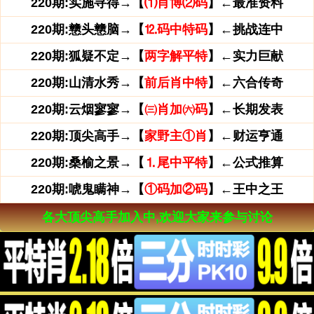
220期:实施寻得→【
⑴肖博⑵码
】←最准资料
220期:戆头戆脑→【
⒓码中特码
】←挑战连中
220期:狐疑不定→【
两字解平特
】←实力巨献
220期:山清水秀→【
前后肖中特
】←六合传奇
220期:云烟寥寥→【
㈢肖加㈥码
】←长期发表
220期:顶尖高手→【
家野主①肖
】←财运亨通
220期:桑榆之景→【
⒈尾中平特
】←公式推算
220期:唬鬼瞒神→【
①码加②码
】←王中之王
各大顶尖高手加入中,欢迎大家来参与讨论