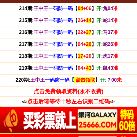
214期:
王中王
一码防一码
【
04
+06
】
开:
兔04
准
215期:
王中王
一码防一码
【
26+
14
】
开:
蛇14
准
216期:
王中王
一码防一码
【
22+
37
】
开:
马37
准
217期:
王中王
一码防一码
【
04+
26
】
开:
蛇26
准
218期:
王中王
一码防一码
【
17
+20
】
开:
虎17
准
219期:
王中王
一码防一码
【
04+
43
】
开:
鼠43
准
220期:
王中王
一码防一码
【
点击领取
】
开:
？00
未
点击免费领取资料(永不收费)
点击后请等待十秒左右识别二维码