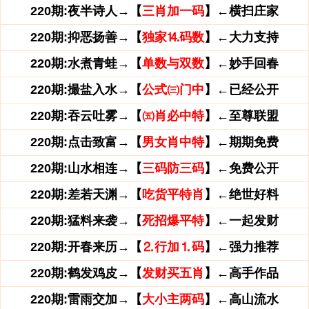
220期:夜半诗人→【
三肖加一码
】←横扫庄家
220期:抑恶扬善→【
独家⒕码数
】←大力支持
220期:水煮青蛙→【
单数与双数
】←妙手回春
220期:撮盐入水→【
公式㈢门中
】←已经公开
220期:吞云吐雾→【
㈤肖必中特
】←至尊联盟
220期:点击致富→【
男女肖中特
】←期期免费
220期:山水相连→【
三码防三码
】←免费公开
220期:差若天渊→【
吃货平特肖
】←绝世好料
220期:猛料来袭→【
死招爆平特
】←一起发财
220期:开春来历→【
⒉行加⒈码
】←强力推荐
220期:鹤发鸡皮→【
发财买五肖
】←高手作品
220期:雷雨交加→【
大小主两码
】←高山流水