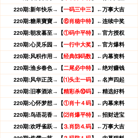
220期:新年快乐→【
一码三中三
】←万事大吉
220期:糖果寶寶→【
⑥肖稳中特
】←连续中奖
220期:朝发暮至→【
①码中平特
】←官方授权
220期:心灵乐园→【
一行中大奖
】←官方爆料
220期:风积作用→【
经典⒀码数
】←内幕资料
220期:渔乡春色→【
二尾必中特
】←绝对赚钱
220期:风华正茂→【
⑴头主一码
】←名声四起
220期:旧事酒浓→【
精彩杀⑩码
】←精选好料
220期:心怀梦想→【
①肖╋４码
】←内幕来料
220期:鸟语花香→【
⑵肖爆平特
】←招财进宝
220期:欢呼雀跃→【
⒊肖防⒋码
】←万事大吉