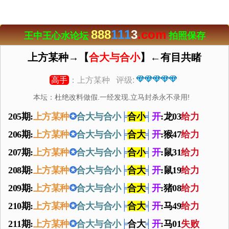
888
111
3
.com
王中王心水论坛
拍照保存
上方某种→【
合大与合小
】←有目共睹
高手
：上方某种 评级:
本坛：杜绝改料做假.一经发现.立马封杀永不录用!
205期:
上方某种
✪
合大与合小
╞
合小
╡
开
:龙03
给力
206期:
上方某种
✪
合大与合小
╞
合大
╡
开
:猴47
给力
207期:
上方某种
✪
合大与合小
╞
合小
╡
开
:鼠31
给力
208期:
上方某种
✪
合大与合小
╞
合大
╡
开
:鼠19
给力
209期:
上方某种
✪
合大与合小
╞
合大
╡
开
:猪08
给力
210期:
上方某种
✪
合大与合小
╞
合大
╡
开
:马49
给力
211期:
上方某种
✪
合大与合小
╞
合大
╡
开
:马01
失败