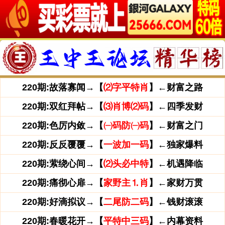
220期:故落寡闻→【
⑵字平特肖
】←财富之路
220期:双红拜帖→【
⑶肖博⑵码
】←四季发财
220期:色厉内敛→【
㈠码防㈠码
】←财富之门
220期:反反覆覆→【
一波加一码
】←独家爆料
220期:萦绕心间→【
⑵头必中特
】←机遇降临
220期:痛彻心扉→【
家野主⒈肖
】←家财万贯
220期:好滴拟议→【
二尾防二码
】←钱财滚滚
220期:春暖花开→【
平特中三码
】←内幕资料