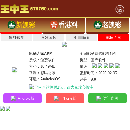
新澳彩
香港料
老澳彩
银河彩票
永利国际
91888体育
彩民之家
彩民之家APP
全国彩民首选彩票软件
授权：免费软件
类型：国产软件
大小：10.49MB
星级：
来源：彩民之家
更新时间：2025.02.05
环境：Android/iOS
评分：9.9
已向本站押付1亿，请大家放心投注！
Android版
iPhone版
访问官网