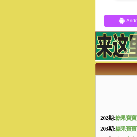
大家放心投注！
And
访问官网
202期:
糖果寶寶
203期:
糖果寶寶