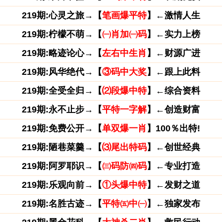
219期:心灵之旅→【
笔画爆平特
】←激情人生
219期:柠檬不萌→【
㈠肖加㈠码
】←实力上榜
219期:略迹论心→【
左右中生肖
】←财源广进
219期:风华绝代→【
③码中大奖
】←跟上此料
219期:全受全归→【
⑵段爆中特
】←综合资料
219期:永不止步→【
平特一字解
】←创造财富
219期:免费公开→【
单双爆一肖
】100％出特!
219期:陋巷菜羹→【
⑶尾出特码
】←创世经典
219期:阿罗耶识→【
㈢码防㈣码
】←专业打造
219期:乐观向前→【
①头爆中特
】←发财之道
219期:名胜古迹→【
平特㈤中㈠
】←独家发布