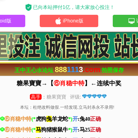
已向本站押付1亿，请大家放心投注！
roid版
iPhone版
888
111
3
.com
王中王心水论坛
拍照保存
糖果寶寶→【
⑥肖稳中特
】←连续中奖
高手
：糖果寶寶 评级:
本坛：杜绝改料做假.一经发现.立马封杀永不录用!
☫
⑥肖稳中特
(*
虎狗
兔
羊龙蛇
*)
开
:兔40
正确
☫
⑥肖稳中特
(*
马
狗猪猴鼠牛
*)
开
:马25
正确