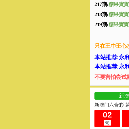
217期:
糖果寶寶
218期:
糖果寶寶
219期:
糖果寶寶
只在王中王心
本站推荐:永
本站推荐:永
不要害怕尝试