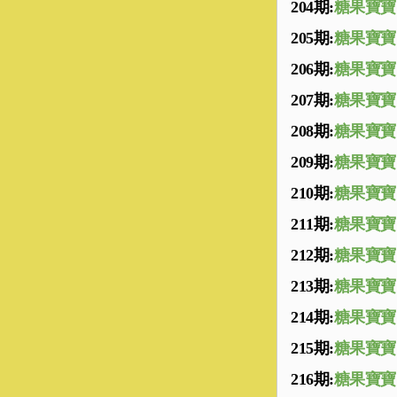
204期:
糖果寶寶
205期:
糖果寶寶
206期:
糖果寶寶
207期:
糖果寶寶
208期:
糖果寶寶
209期:
糖果寶寶
210期:
糖果寶寶
211期:
糖果寶寶
212期:
糖果寶寶
213期:
糖果寶寶
214期:
糖果寶寶
215期:
糖果寶寶
216期:
糖果寶寶