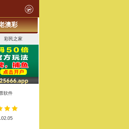
老澳彩
彩民之家
票软件
91888体育A
授权：免费软
大小：10.49
02.05
来源：9188
环境：Androi