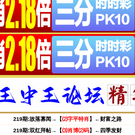
219期:故落寡闻→【
⑵字平特肖
】←财富之路
219期:双红拜帖→【
⑶肖博⑵码
】←四季发财