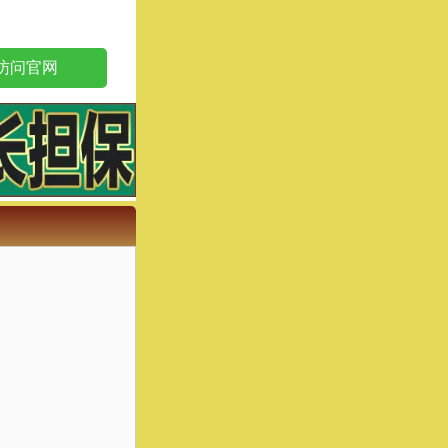
已向本站
访问官网
Android版