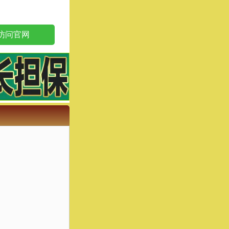
已向本站
访问官网
Android版