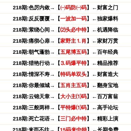
218期:色厉内敛→【
㈠码防㈠码
】←财富之门
218期:反反覆覆→【
一波加一码
】←独家爆料
218期:萦绕心间→【
⑵头必中特
】←机遇降临
218期:痛彻心扉→【
家野主⒈肖
】←家财万贯
218期:朝气蓬勃→【
五尾博五码
】←百年经典
218期:猎艳行动→【
⒊码爆平特
】←精品推荐
218期:情深不寿→【
特码单双头
】←财富造大
218期:你最倾城→【
五肖主五码
】←翻身宝地
218期:云锦天章→【
大小主⑴码
】←百万富翁
218期:三般两样→【
平特爆⑴码
】←高手论坛
218期:死亡花语→【
三门必中特
】←精彩上演
218期:来而不往→【
15码来中特
】←长期免费