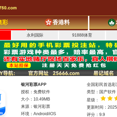
澳彩
香港料
永利国际
91888体育
永利国际APP
全国彩民首选彩
授权：免费软件
类型：国产软件
大小：10.49MB
星级：
来源：永利国际
更新时间：2025.
环境：Android/iOS
评分：9.9