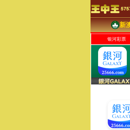
新
银河彩票
全国彩民首选彩票软件
类型：国产软件
星级：
更新时间：2025.02.05
评分：9.9