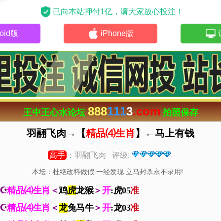
已向本站押付1亿，请大家放心投注！
roid版
iPhone版
888
111
3
.com
王中王心水论坛
拍照保存
羽翮飞肉→【
精品⑷生肖
】←马上有钱
高手
：羽翮飞肉 评级:
本坛：杜绝改料做假.一经发现.立马封杀永不录用!
☪
精品⑷生肖
＜
鸡
虎
龙猴
＞
开
:虎05
准
☪
精品⑷生肖
＜
龙
兔马牛
＞
开
:龙03
准