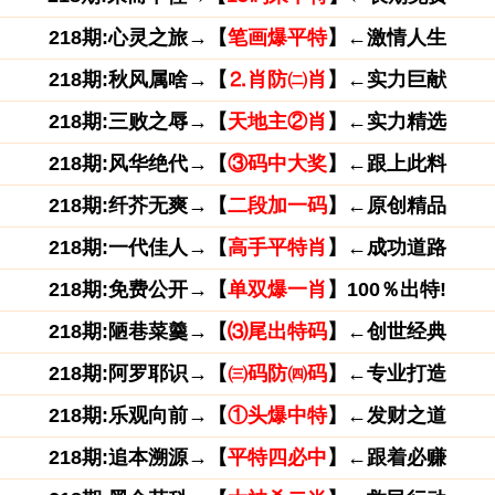
218期:心灵之旅→【
笔画爆平特
】←激情人生
218期:秋风属啥→【
⒉肖防㈡肖
】←实力巨献
218期:三败之辱→【
天地主②肖
】←实力精选
218期:风华绝代→【
③码中大奖
】←跟上此料
218期:纤芥无爽→【
二段加一码
】←原创精品
218期:一代佳人→【
高手平特肖
】←成功道路
218期:免费公开→【
单双爆一肖
】100％出特!
218期:陋巷菜羹→【
⑶尾出特码
】←创世经典
218期:阿罗耶识→【
㈢码防㈣码
】←专业打造
218期:乐观向前→【
①头爆中特
】←发财之道
218期:追本溯源→【
平特四必中
】←跟着必赚