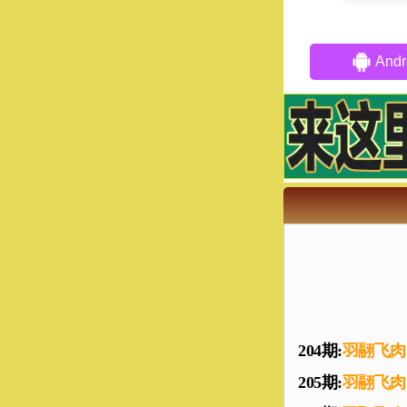
大家放心投注！
And
访问官网
204期:
羽翮飞肉
205期:
羽翮飞肉