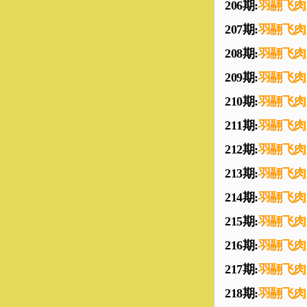
206期:
羽翮飞肉
207期:
羽翮飞肉
208期:
羽翮飞肉
209期:
羽翮飞肉
210期:
羽翮飞肉
211期:
羽翮飞肉
212期:
羽翮飞肉
213期:
羽翮飞肉
214期:
羽翮飞肉
215期:
羽翮飞肉
216期:
羽翮飞肉
217期:
羽翮飞肉
218期:
羽翮飞肉