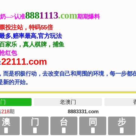
888
1113
.com
奶--->认准
期期爆料
票投注站，特码55倍
最多,赔率最高,官方玩法
百家乐，真人棋牌，捕鱼
抢红包
22111.com
:
，而是积极行动，去改变自己和周围的环境，每一步都
是新的开始。