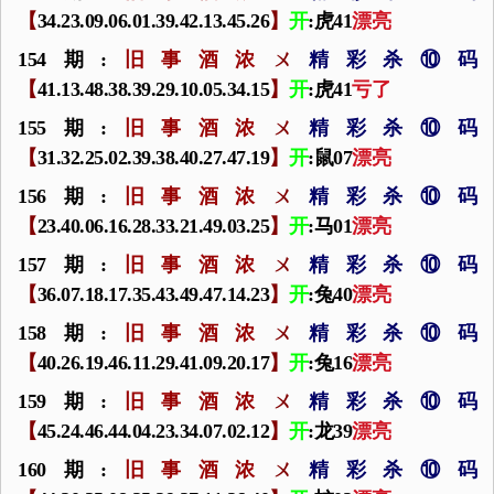
【
34.23.09.06.01.39.42.13.45.26
】
开
:虎41
漂亮
154期:
旧事酒浓
ㄨ
精彩杀⑩码
【
41.13.48.38.39.29.10.05.34.15
】
开
:虎41
亏了
155期:
旧事酒浓
ㄨ
精彩杀⑩码
【
31.32.25.02.39.38.40.27.47.19
】
开
:鼠07
漂亮
156期:
旧事酒浓
ㄨ
精彩杀⑩码
【
23.40.06.16.28.33.21.49.03.25
】
开
:马01
漂亮
157期:
旧事酒浓
ㄨ
精彩杀⑩码
【
36.07.18.17.35.43.49.47.14.23
】
开
:兔40
漂亮
158期:
旧事酒浓
ㄨ
精彩杀⑩码
【
40.26.19.46.11.29.41.09.20.17
】
开
:兔16
漂亮
159期:
旧事酒浓
ㄨ
精彩杀⑩码
【
45.24.46.44.04.23.34.07.02.12
】
开
:龙39
漂亮
160期:
旧事酒浓
ㄨ
精彩杀⑩码