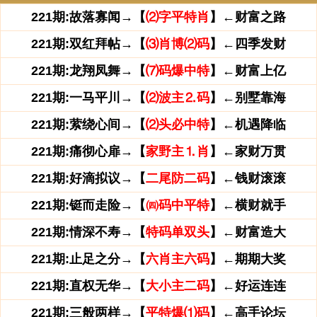
221期:故落寡闻→【
⑵字平特肖
】←财富之路
221期:双红拜帖→【
⑶肖博⑵码
】←四季发财
221期:龙翔凤舞→【
⑺码爆中特
】←财富上亿
221期:一马平川→【
⑵波主⒉码
】←别墅靠海
221期:萦绕心间→【
⑵头必中特
】←机遇降临
221期:痛彻心扉→【
家野主⒈肖
】←家财万贯
221期:好滴拟议→【
二尾防二码
】←钱财滚滚
221期:铤而走险→【
㈣码中平特
】←横财就手
221期:情深不寿→【
特码单双头
】←财富造大
221期:止足之分→【
六肖主六码
】←期期大奖
221期:直权无华→【
大小主二码
】←好运连连
221期:三般两样→【
平特爆⑴码
】←高手论坛