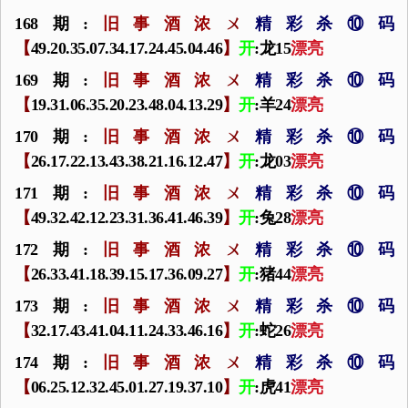
168期:
旧事酒浓
ㄨ
精彩杀⑩码
【
49.20.35.07.34.17.24.45.04.46
】
开
:龙15
漂亮
169期:
旧事酒浓
ㄨ
精彩杀⑩码
【
19.31.06.35.20.23.48.04.13.29
】
开
:羊24
漂亮
170期:
旧事酒浓
ㄨ
精彩杀⑩码
【
26.17.22.13.43.38.21.16.12.47
】
开
:龙03
漂亮
171期:
旧事酒浓
ㄨ
精彩杀⑩码
【
49.32.42.12.23.31.36.41.46.39
】
开
:兔28
漂亮
172期:
旧事酒浓
ㄨ
精彩杀⑩码
【
26.33.41.18.39.15.17.36.09.27
】
开
:猪44
漂亮
173期:
旧事酒浓
ㄨ
精彩杀⑩码
【
32.17.43.41.04.11.24.33.46.16
】
开
:蛇26
漂亮
174期:
旧事酒浓
ㄨ
精彩杀⑩码
【
06.25.12.32.45.01.27.19.37.10
】
开
:虎41
漂亮