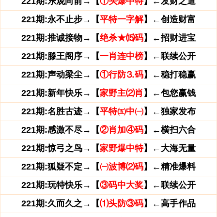
221期:乐观向前→【
①头爆中特
】←发财之道
221期:永不止步→【
平特一字解
】←创造财富
221期:推诚接物→【
绝杀★⒂码
】←招财进宝
221期:滕王阁序→【
一肖连中榜
】←联续公开
221期:声动梁尘→【
①行防⒊码
】←稳打稳赢
221期:新年快乐→【
家野主⑵肖
】←包您赢钱
221期:名胜古迹→【
平特㈤中㈠
】←独家发布
221期:感激不尽→【
②肖加④码
】←横扫六合
221期:惊弓之鸟→【
家野爆中特
】←大海无量
221期:狐疑不定→【
㈠波博⑵码
】←精准爆料
221期:玩特快乐→【
③码中大奖
】←联续公开
221期:久而久之→【
⑴头防③码
】←高手作品