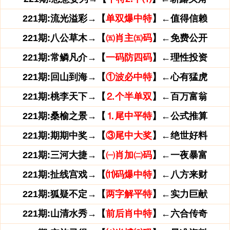
221期:流光溢彩→【
单双爆中特
】←值得信赖
221期:八公草木→【
㈤肖主㈤码
】←免费公开
221期:常鳞凡介→【
一码防四码
】←理性投资
221期:回山到海→【
①波必中特
】←心有猛虎
221期:桃李天下→【
⒉个半单双
】←百万富翁
221期:桑榆之景→【
⒈尾中平特
】←公式推算
221期:期期中奖→【
③尾中大奖
】←绝世好料
221期:三河大捷→【
㈠肖加㈡码
】←一夜暴富
221期:扯线宫戏→【
⑾码爆中特
】←八方来财
221期:狐疑不定→【
两字解平特
】←实力巨献
221期:山清水秀→【
前后肖中特
】←六合传奇