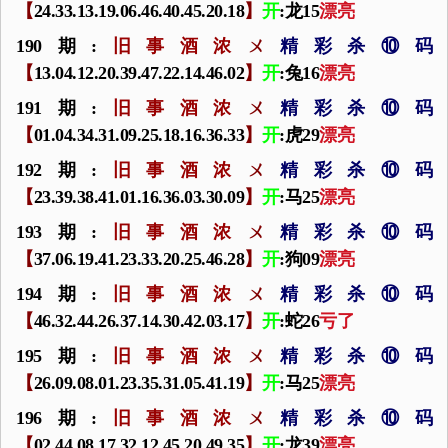
【
24.33.13.19.06.46.40.45.20.18
】
开
:龙15
漂亮
190期:
旧事酒浓
ㄨ
精彩杀⑩码
【
13.04.12.20.39.47.22.14.46.02
】
开
:兔16
漂亮
191期:
旧事酒浓
ㄨ
精彩杀⑩码
【
01.04.34.31.09.25.18.16.36.33
】
开
:虎29
漂亮
192期:
旧事酒浓
ㄨ
精彩杀⑩码
【
23.39.38.41.01.16.36.03.30.09
】
开
:马25
漂亮
193期:
旧事酒浓
ㄨ
精彩杀⑩码
【
37.06.19.41.23.33.20.25.46.28
】
开
:狗09
漂亮
194期:
旧事酒浓
ㄨ
精彩杀⑩码
【
46.32.44.26.37.14.30.42.03.17
】
开
:蛇26
亏了
195期:
旧事酒浓
ㄨ
精彩杀⑩码
【
26.09.08.01.23.35.31.05.41.19
】
开
:马25
漂亮
196期:
旧事酒浓
ㄨ
精彩杀⑩码
【
02.44.08.17.32.12.45.20.49.35
】
开
:龙39
漂亮