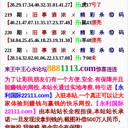
【
28.29.17.34.40.32.31.01.41.27
】
开
:虎17
亏了
219期:
旧事酒浓
ㄨ
精彩杀⑩码
【
40.21.47.07.11.35.17.23.37.48
】
开
:鼠43
漂亮
220期:
旧事酒浓
ㄨ
精彩杀⑩码
【
34.04.25.45.46.18.23.19.31.30
】
开
:羊48
漂亮
221期:
旧事酒浓
ㄨ
精彩杀⑩码
【
28.14.32.02.01.06.22.13.17.08
】
开
:？00
未
888
1113
.com
来王中王心水论坛
惊喜连连
为了让彩民朋友们有一个方便.安全.有保障并且
能赚钱的网投,本站长通过实地考察,特引进
【永
利国际22111.com】
入驻本站,一个真正可以让大
家体验到赚钱与赢钱的快乐网投,
【永利国际
22111.com】
由本站站长全程担保,本站站长承
诺:一旦发现没拿到钱的,截图补偿500万人民币。
您敢投,我敢赔,资金安全有保障!