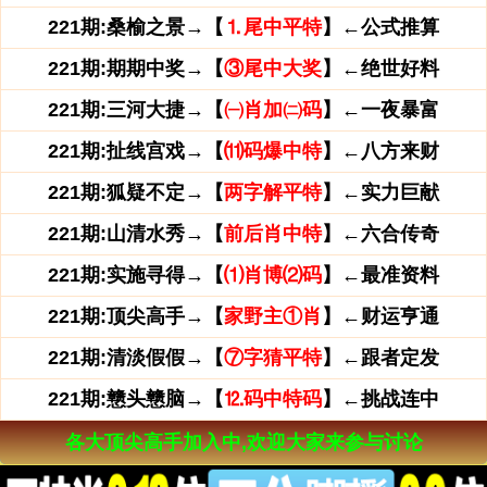
221期:桑榆之景→【
⒈尾中平特
】←公式推算
221期:期期中奖→【
③尾中大奖
】←绝世好料
221期:三河大捷→【
㈠肖加㈡码
】←一夜暴富
221期:扯线宫戏→【
⑾码爆中特
】←八方来财
221期:狐疑不定→【
两字解平特
】←实力巨献
221期:山清水秀→【
前后肖中特
】←六合传奇
221期:实施寻得→【
⑴肖博⑵码
】←最准资料
221期:顶尖高手→【
家野主①肖
】←财运亨通
221期:清淡假假→【
⑦字猜平特
】←跟者定发
221期:戆头戆脑→【
⒓码中特码
】←挑战连中
各大顶尖高手加入中,欢迎大家来参与讨论