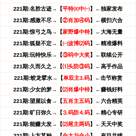
221期:名胜古迹→【
平特㈤中㈠
】←独家发布
221期:感激不尽→【
②肖加④码
】←横扫六合
221期:惊弓之鸟→【
家野爆中特
】←大海无量
221期:狐疑不定→【
㈠波博⑵码
】←精准爆料
221期:玩特快乐→【
③码中大奖
】←联续公开
221期:久而久之→【
⑴头防③码
】←高手作品
221期:蛟龙擘水→【
单双主3.码
】←击节称赏
221期:少女的梦→【
⑵肖爆中特
】←赚钱好料
221期:望屋以食→【
五肖主五码
】←六合精英
221期:旷日弥久→【
⒊码防⒋码
】←精心专研
221期:能赚大发→【
⑵尾主两码
】←天天中奖
221期:上方某种→【
合大与合小
】←有目共睹