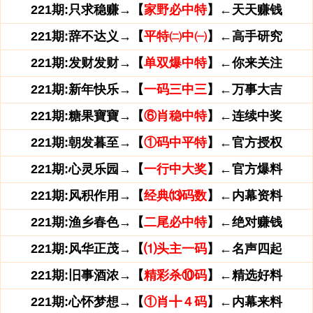
221期:只求稳赚→【
家野必中特
】←天天赚钱
221期:辞不达义→【
平特㈡中㈠
】←高手研究
221期:发财发财→【
单双爆中特
】←你来关注
221期:新年快乐→【
一码三中三
】←万事大吉
221期:糖果寶寶→【
⑥肖稳中特
】←连续中奖
221期:朝发暮至→【
①码中平特
】←官方授权
221期:心灵乐园→【
一行中大奖
】←官方爆料
221期:风积作用→【
经典⒀码数
】←内幕资料
221期:渔乡春色→【
二尾必中特
】←绝对赚钱
221期:风华正茂→【
⑴头主一码
】←名声四起
221期:旧事酒浓→【
精彩杀⑩码
】←精选好料
221期:心怀梦想→【
①肖╋４码
】←内幕来料