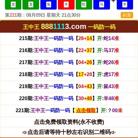
888
111
3
.com
王中王
一码防一码
215期:
王中王
一码防一码
【
26+
14
】
开:
蛇14
准
216期:
王中王
一码防一码
【
22+
37
】
开:
马37
准
217期:
王中王
一码防一码
【
04+
26
】
开:
蛇26
准
218期:
王中王
一码防一码
【
17
+20
】
开:
虎17
准
219期:
王中王
一码防一码
【
04+
43
】
开:
鼠43
准
220期:
王中王
一码防一码
【
30+
48
】
开:
羊48
准
221期:
王中王
一码防一码
【
点击领取
】
开:
？00
未
点击免费领取资料(永不收费)
点击后请等待十秒左右识别二维码