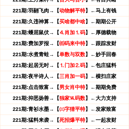
221期:羽翮飞肉→【
动物解平特
】←马上有钱
221期:久违神算→【
买啥都中啥
】←期期公开
221期:蠖屈鼠伏→【
⒋肖加⒈码
】←厚德载物
221期:费加罗报→【
⑹码来中特
】←跟踪发财
221期:水煮青蛙→【
单数与双数
】←妙手回春
221期:起居无时→【
⒈门加⒉码
】←包庄猛料
221期:夜半诗人→【
三肖加一码
】←横扫庄家
221期:点击致富→【
男女肖中特
】←期期免费
221期:抑恶扬善→【
独家⒕码数
】←大力支持
221期:青衫水墨→【
㈢字猜平特
】←发家致富
221期:猛料来袭→【
死招爆平特
】←一起发财