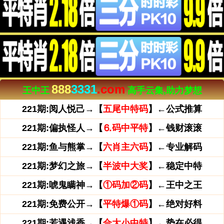
888
3331
.com
王中王
高手云集,助力梦想
221期:阅人悦己→【
五尾中特码
】←公式推算
221期:偏执怪人→【
⒍码中平特
】←钱财滚滚
221期:鱼与熊掌→【
六肖主六码
】←专业解码
221期:梦幻之旅→【
半波中大奖
】←稳定中特
221期:唬鬼瞒神→【
①码加②码
】←王中之王
221期:免费公开→【
平特爆①码
】←绝对好料
221期:若遇浅香→【
合大小中特
】←势在必得