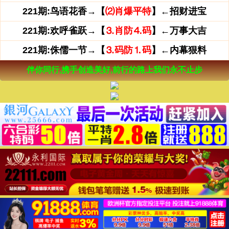
221期:鸟语花香→【
⑵肖爆平特
】←招财进宝
221期:欢呼雀跃→【
⒊肖防⒋码
】←万事大吉
221期:侏儒一节→【
⒊码防⒈码
】←内幕狠料
伴你同行,携手创造美好,前行的路上我们永不止步