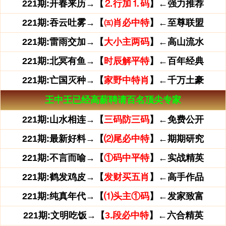
221期:开春来历→【
⒉行加⒈码
】←强力推荐
221期:吞云吐雾→【
㈤肖必中特
】←至尊联盟
221期:雷雨交加→【
大小主两码
】←高山流水
221期:北冥有鱼→【
时辰解平特
】←百年经典
221期:亡国灭种→【
家野中特肖
】←千万土豪
王中王
已经高薪聘请百名顶尖专家
221期:山水相连→【
三码防三码
】←免费公开
221期:最新好料→【
⑵尾必中特
】←期期研究
221期:不言而喻→【
①码中平特
】←实战精英
221期:鹤发鸡皮→【
发财买五肖
】←高手作品
221期:纯真年代→【
⑴头主①码
】←发家致富
221期:文明吃饭→【
3.段必中特
】←六合精英