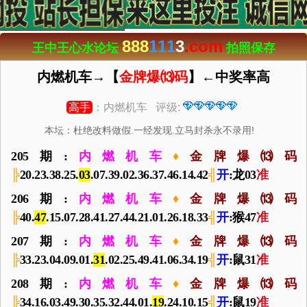
888
111
3
.com
王中王心水论坛
拍照保存
内燃机车→【
金牌爆⒀码
】←中奖率高
高手
：内燃机车 评级:
本坛：杜绝改料做假.一经发现.立马封杀永不录用!
205期:
内燃机车
♦
金牌爆⒀码
╠
20.23.38.25.
03
.07.39.02.36.37.46.14.42
╣
开
:龙03
准
206期:
内燃机车
♦
金牌爆⒀码
╠
40.
47
.15.07.28.41.27.44.21.01.26.18.33
╣
开
:猴47
准
207期:
内燃机车
♦
金牌爆⒀码
╠
33.23.04.09.01.
31
.02.25.49.41.06.34.19
╣
开
:鼠31
准
208期:
内燃机车
♦
金牌爆⒀码
╠
34.16.03.49.30.35.32.44.01.
19
.24.10.15
╣
开
:鼠19
准