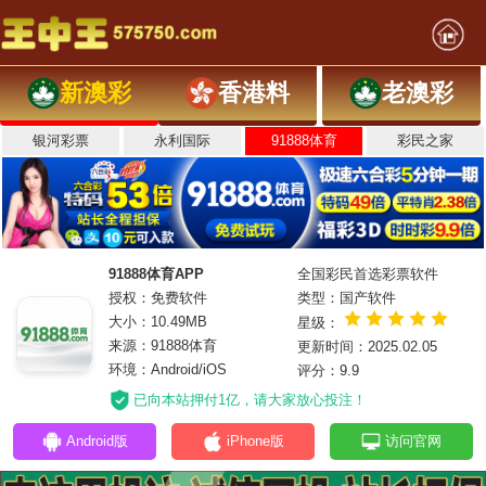
新澳彩
香港料
老澳彩
银河彩票
永利国际
91888体育
彩民之家
91888体育APP
全国彩民首选彩票软件
授权：免费软件
类型：国产软件
大小：10.49MB
星级：
来源：91888体育
更新时间：2025.02.05
环境：Android/iOS
评分：9.9
已向本站押付1亿，请大家放心投注！
Android版
iPhone版
访问官网