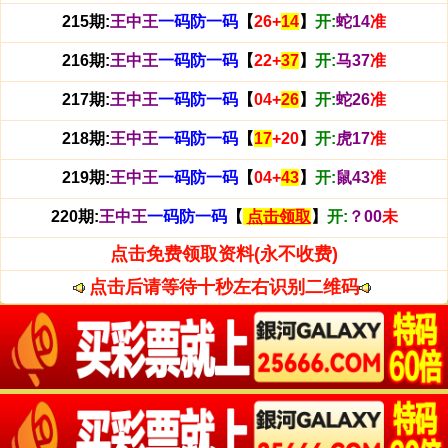
215期:
王中王
一码防一码
【
26+
14
】
开:
蛇14
准
216期:
王中王
一码防一码
【
22+
37
】
开:
马37
准
217期:
王中王
一码防一码
【
04+
26
】
开:
蛇26
准
218期:
王中王
一码防一码
【
17
+20
】
开:
虎17
准
219期:
王中王
一码防一码
【
04+
43
】
开:
鼠43
准
220期:
王中王
一码防一码
【
点击领取
】
开:
？00
未
点击免费领取资料(永不收费)
点击后请等待十秒左右识别二维码