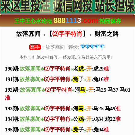
888
111
3
.com
王中王心水论坛
拍照保存
故落寡闻→【
⑵字平特肖
】←财富之路
高手
：故落寡闻 评级:
本坛：杜绝改料做假.一经发现.立马封杀永不录用!
190期:
故落寡闻
♣
⑵字平特肖
«
老
虎
»
开
:虎29
准
191期:
故落寡闻
♣
⑵字平特肖
«
兔
子
»
开
:兔16
准
192期:
故落寡闻
♣
⑵字平特肖
«
河
马
»
开
:马25 马37 马01
准
193期:
故落寡闻
♣
⑵字平特肖
«
河
马
»
开
:马25 马49
准
194期:
故落寡闻
♣
⑵字平特肖
«
公
鸡
»
开
:鸡34 鸡22
准
195期:
故落寡闻
♣
⑵字平特肖
«
兔
子
»
开
:兔04
准