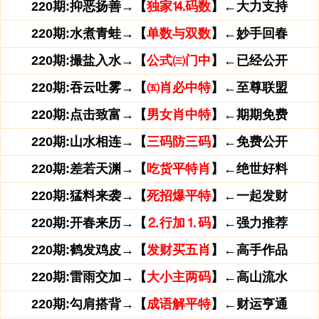
220期:抑恶扬善→【
独家⒕码数
】←大力支持
220期:水煮青蛙→【
单数与双数
】←妙手回春
220期:撮盐入水→【
公式㈢门中
】←已经公开
220期:吞云吐雾→【
㈤肖必中特
】←至尊联盟
220期:点击致富→【
男女肖中特
】←期期免费
220期:山水相连→【
三码防三码
】←免费公开
220期:差若天渊→【
吃货平特肖
】←绝世好料
220期:猛料来袭→【
死招爆平特
】←一起发财
220期:开春来历→【
⒉行加⒈码
】←强力推荐
220期:鹤发鸡皮→【
发财买五肖
】←高手作品
220期:雷雨交加→【
大小主两码
】←高山流水
220期:勾肩搭背→【
成语解平特
】←财运亨通