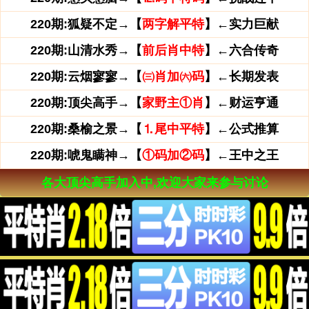
220期:狐疑不定→【
两字解平特
】←实力巨献
220期:山清水秀→【
前后肖中特
】←六合传奇
220期:云烟寥寥→【
㈢肖加㈥码
】←长期发表
220期:顶尖高手→【
家野主①肖
】←财运亨通
220期:桑榆之景→【
⒈尾中平特
】←公式推算
220期:唬鬼瞒神→【
①码加②码
】←王中之王
各大顶尖高手加入中,欢迎大家来参与讨论